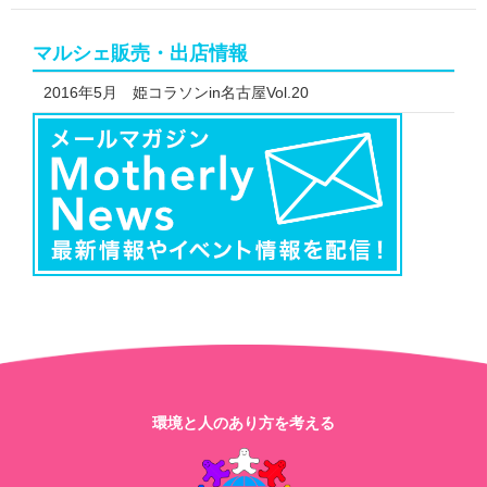
シ
シ
ェ
ェ
ェ
ア
ア
ア
す
マルシェ販売・出店情報
す
す
る
る
る
2016年5月 姫コラソンin名古屋Vol.20
環境と人のあり方を考える