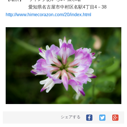
愛知県名古屋市中村区名駅4丁目4－38
http://www.himecorazon.com/20/index.html
シェアする
Facebook
Twitter
Goo
で
で
シ