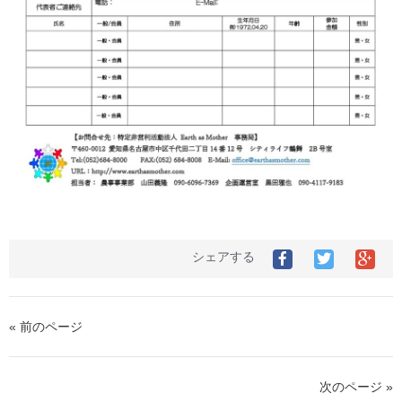
シェアする
Facebook
Twitter
Goo
で
で
シ
シ
シ
ェ
ェ
ェ
ア
ア
ア
す
« 前のページ
す
す
る
る
る
次のページ »