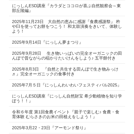
にっしんESD講座『カラダとココロが喜ぶ自然観察会～東
部丘陵編』
2025年11月23日 大自然の恵みに感謝『食農感謝祭』 杵
や臼を使ってお餅をつこう！ 和太鼓演奏をきいて、体験し
よう！
2025年9月14日『にっしん夢まつり』
2025年9月28日 生き物いっぱいの完全オーガニックの田
んぼで昔ながらの稲かりたいけんをしよう♪ 五平餅付き
2025年8月3日 『自然と共生する田んぼで生き物みっけ
♬』完全オーガニックの食事付き
2025年7月５日『にっしんわいわいフェスティバル2025』
にっしんESD講座『にっしん自然財宝 希少動植物を知り学
ぼう！！』
令和６年度 第1回食農イベント『親子で楽しむ♪ 食農・食
育体験 むらさきのお米の田植えをしよう！』
2025年3月22・23日『アーモンド祭り』