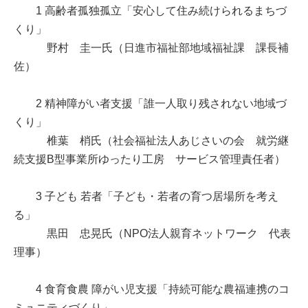
1 高齢者孤独孤立「安心して住み続けられるまちづ
くり」
野村 圭一氏（日進市福祉部地域福祉課 課長補
佐）
2 精神障がい者支援「誰一人取り残されない地域づ
くり」
椎葉 梢氏（社会福祉法人あじさいの会 就労継
続支援B型事業所ゆったり工房 サービス管理責任者）
3 子ども 若者「子ども・若者の育つ居場所を考え
る」
黒田 忠晃氏（NPO法人親育ネットワーク 代表
理事）
4 食育食農 障がい児支援「持続可能な農福連携のコ
ミュニティづくり」