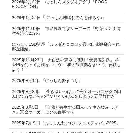
2026年2月22日 にっしんスタジオアグリ「FOOD
EDUCATION」
2026年1月24日『 にっしん味噌おでんを作ろう♪』
2025年11月9日 市民農園マザリーアース『野菜づくり 青
空交流会2025』
にっしんESD講座『カラダとココロが喜ぶ自然観察会～東
部丘陵編』
2025年11月23日 大自然の恵みに感謝『食農感謝祭』 杵
や臼を使ってお餅をつこう！ 和太鼓演奏をきいて、体験し
よう！
2025年9月14日『にっしん夢まつり』
2025年9月28日 生き物いっぱいの完全オーガニックの田
んぼで昔ながらの稲かりたいけんをしよう♪ 五平餅付き
2025年8月3日 『自然と共生する田んぼで生き物みっけ
♬』完全オーガニックの食事付き
2025年7月５日『にっしんわいわいフェスティバル2025』