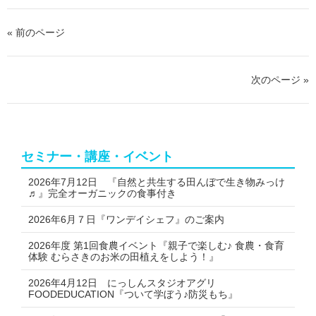
シ
シ
ェ
ェ
ェ
ア
ア
ア
す
« 前のページ
す
す
る
る
る
次のページ »
セミナー・講座・イベント
2026年7月12日 『自然と共生する田んぼで生き物みっけ
♬』完全オーガニックの食事付き
2026年6月７日『ワンデイシェフ』のご案内
2026年度 第1回食農イベント『親子で楽しむ♪ 食農・食育
体験 むらさきのお米の田植えをしよう！』
2026年4月12日 にっしんスタジオアグリ
FOODEDUCATION『ついて学ぼう♪防災もち』