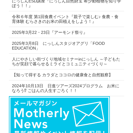
にっしんESD講座『にっしん自然財宝 希少動植物を知り学
ぼう！！』
令和６年度 第1回食農イベント『親子で楽しむ♪ 食農・食
育体験 むらさきのお米の田植えをしよう！』
2025年3月22・23日『アーモンド祭り』
2025年3月8日 にっしんスタジオアグリ「FOOD
EDUCATION」
人にやさしい街づくり地域セミナーinにっしん ～子どもた
ちが笑顔で暮らせるミライとコミュニティづくり～
【知って得する カラダとココロの健康食と自然観察】
2024年10月13日 日進ツアーズ2024プログラム お米に
なろう⁉ ごはんの人生すごろく！！