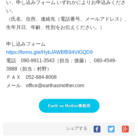
い、申し込みフォーム いずれかによりお申込みくださ
い。
（氏名、住所、連絡先（電話番号、メールアドレス）、
生年月日、年齢、性別をお伝えください。）
申し込みフォーム
https://forms.gle/HybJAWBfB94VtGQD9
電話 090-9911-3543（担当：後藤）、080-4549-
3988（担当：村野）
ＦＡＸ 052-684-8008
メール office@earthasmother.com
Earth as Mother事務局
シェアする
Facebook
Twitter
Goo
で
で
シ