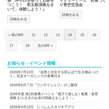
祭 杵や臼を使ってお餅を
マザリーアース 野菜づく
つこう！ 和太鼓演奏をき
り青空交流会
いて、体験しよう！』
詳細をみる
詳細をみる
« 前の8件
11
12
13
14
15
16
...
17
18
次の8件 »
お知らせ・イベント情報
2026年7月12日 『自然と共生する田んぼで生き物みっけ
♬』完全オーガニックの食事付き
2026年6月７日『ワンデイシェフ』のご案内
2026年度 第1回食農イベント『親子で楽しむ♪ 食農・食育
体験 むらさきのお米の田植えをしよう！』
2026年4月12日 にっしんスタジオアグリ