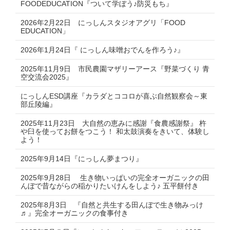
FOODEDUCATION『ついて学ぼう♪防災もち』
2026年2月22日 にっしんスタジオアグリ「FOOD
EDUCATION」
2026年1月24日『 にっしん味噌おでんを作ろう♪』
2025年11月9日 市民農園マザリーアース『野菜づくり 青
空交流会2025』
にっしんESD講座『カラダとココロが喜ぶ自然観察会～東
部丘陵編』
2025年11月23日 大自然の恵みに感謝『食農感謝祭』 杵
や臼を使ってお餅をつこう！ 和太鼓演奏をきいて、体験し
よう！
2025年9月14日『にっしん夢まつり』
2025年9月28日 生き物いっぱいの完全オーガニックの田
んぼで昔ながらの稲かりたいけんをしよう♪ 五平餅付き
2025年8月3日 『自然と共生する田んぼで生き物みっけ
♬』完全オーガニックの食事付き