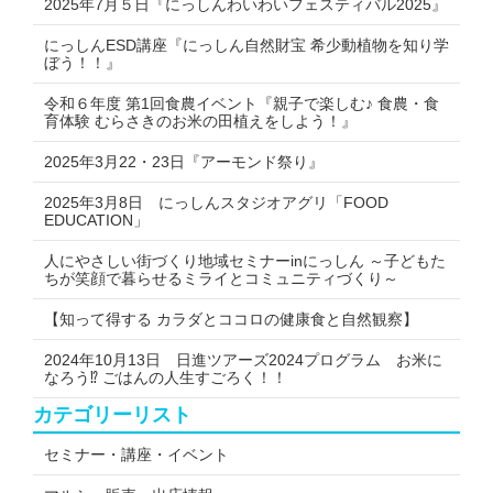
2025年7月５日『にっしんわいわいフェスティバル2025』
にっしんESD講座『にっしん自然財宝 希少動植物を知り学
ぼう！！』
令和６年度 第1回食農イベント『親子で楽しむ♪ 食農・食
育体験 むらさきのお米の田植えをしよう！』
2025年3月22・23日『アーモンド祭り』
2025年3月8日 にっしんスタジオアグリ「FOOD
EDUCATION」
人にやさしい街づくり地域セミナーinにっしん ～子どもた
ちが笑顔で暮らせるミライとコミュニティづくり～
【知って得する カラダとココロの健康食と自然観察】
2024年10月13日 日進ツアーズ2024プログラム お米に
なろう⁉ ごはんの人生すごろく！！
カテゴリーリスト
セミナー・講座・イベント